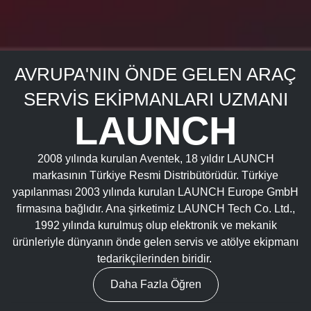
LAUNCH'A HOŞ
AVRUPA'NIN ÖNDE GELEN ARAÇ
GELDİNİZ
SERVİS EKİPMANLARI UZMANI
LAUNCH
Şirketimizin geçmişi ve zaman içindeki öncü başarılarımız hakkında
daha fazla bilgi edinin.
2008 yılında kurulan Aventek, 18 yıldır LAUNCH
markasının Türkiye Resmi Distribütörüdür. Türkiye
yapılanması 2003 yılında kurulan LAUNCH Europe GmbH
Hakkımızda
firmasına bağlıdır. Ana şirketimiz LAUNCH Tech Co. Ltd.,
1992 yılında kurulmuş olup elektronik ve mekanik
ürünleriyle dünyanın önde gelen servis ve atölye ekipmanı
tedarikçilerinden biridir.
Daha Fazla Öğren