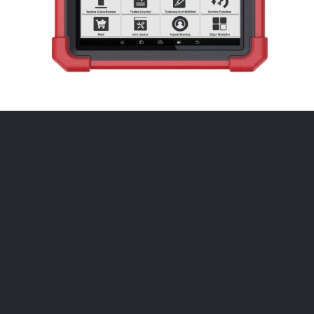
Başlangıç Seviyesi Test Cihazı
CRP 919 MAX arıza tespit cihazı, serinin diğer
modelleri ile aynı kapasite ve kapsama sahip olmakla
beraber, uygun fiyatı ile ön plana çıkmaktadır. Yeni nesil
OBD konnektörü ve 7″ orijinal tableti ile kablosuz bağlantı
imkanı sunmaktadır. CRP 919 MAX; Motor, ABS, SRS,
Şanzıman, Fren sistemi gibi tüm araç sistemleri için
kapsamlı diyagnostik yapabilir, gerçek zamanlı veri