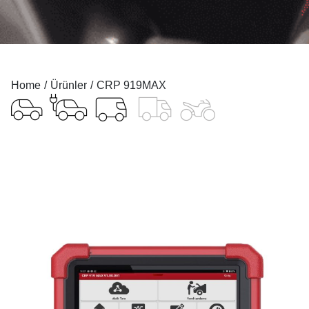
You are here:
Home
Ürünler
CRP 919MAX