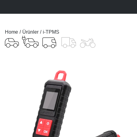
You are here:
Home
Ürünler
i-TPMS