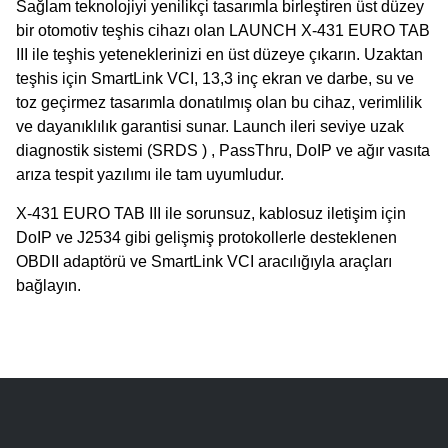
Sağlam teknolojiyi yenilikçi tasarımla birleştiren üst düzey
bir otomotiv teşhis cihazı olan LAUNCH X-431 EURO TAB
III ile teşhis yeteneklerinizi en üst düzeye çıkarın. Uzaktan
teşhis için SmartLink VCI, 13,3 inç ekran ve darbe, su ve
toz geçirmez tasarımla donatılmış olan bu cihaz, verimlilik
ve dayanıklılık garantisi sunar. Launch ileri seviye uzak
diagnostik sistemi (
SRDS ) , PassThru, DoIP ve ağır vasıta
arıza tespit yazılımı ile tam uyumludur.
X-431 EURO TAB III ile sorunsuz, kablosuz iletişim için
DoIP ve J2534 gibi gelişmiş protokollerle desteklenen
OBDII adaptörü ve SmartLink VCI aracılığıyla araçları
bağlayın.